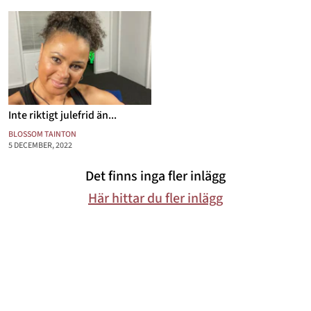
Mode & skönhet
Resor
Feelgood
Motherhood
Inte riktigt julefrid än...
Bloggar
BLOSSOM TAINTON
5 DECEMBER, 2022
Mer
Det finns inga fler inlägg
Här hittar du fler inlägg