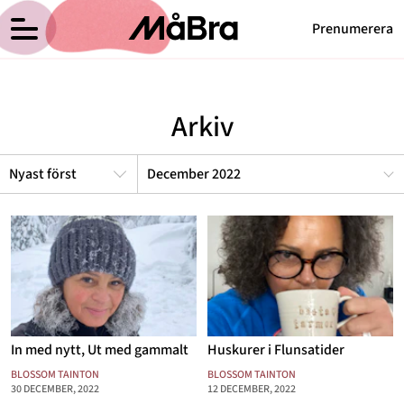
Prenumerera
Blossom Taintons blogg
Meny
Hälsa
Arkiv
Träning
Medicin
December 2022
Hem
Arkiv
Psykologi
Om Blossom
Kontakt
Vikt
Kategorier
Relationer
Nyttig mat
Senaste nytt
In med nytt, Ut med gammalt
Huskurer i Flunsatider
MåBra TV
BLOSSOM TAINTON
BLOSSOM TAINTON
30 DECEMBER, 2022
12 DECEMBER, 2022
Reportage