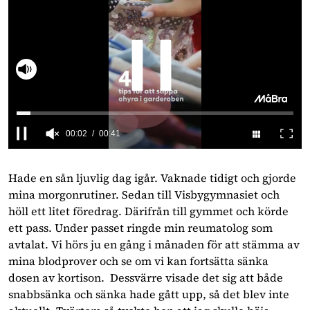
Slå på ljud
00:03
00:41
0
seconds
of
Hade en sån ljuvlig dag igår. Vaknade tidigt och gjorde
41
mina morgonrutiner. Sedan till Visbygymnasiet och
seconds
höll ett litet föredrag. Därifrån till gymmet och körde
ett pass. Under passet ringde min reumatolog som
avtalat. Vi hörs ju en gång i månaden för att stämma av
mina blodprover och se om vi kan fortsätta sänka
dosen av kortison. Dessvärre visade det sig att både
snabbsänka och sänka hade gått upp, så det blev inte