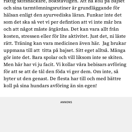
riktig skitsnackare, bokstavligen. Att ha koll på bajset
och sina tarmtömningsrutiner är grundläggande för
hälsan enligt den ayurvediska läran. Funkar inte det
som det ska så vet vi per defintion att vi inte mår bra
och att något måste åtgärdas. Det kan vara allt från
kosten, stressen eller för lite aktivitet. Just det, ni läste
rätt. Träning kan vara medicinen även här. Jag brukar
uppmana till att titta på bajset. Sitt eget alltså. Många
gör inte det. Bara spolar och vill liksom inte se skiten.
Men här har vi ju facit. Vi kollar våra bebisars avföring
för att se att de tål den föda vi ger dem. Om inte, så
byter ut den genast. De flesta har till och med bättre
koll på sina hundars avföring än sin egen!