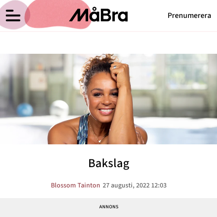
Prenumerera
Blossom Taintons blogg
Meny
Hälsa
Träning
Medicin
Hem
Arkiv
Psykologi
Om Blossom
Kontakt
Vikt
Kategorier
Relationer
Bakslag
Nyttig mat
Senaste nytt
Blossom Tainton
27 augusti, 2022 12:03
MåBra TV
Reportage