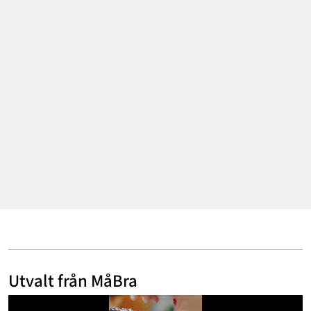
Mode & skönhet
Resor
Feelgood
Motherhood
Bloggar
Mer
Utvalt från MåBra