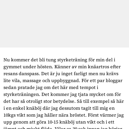
Nu kommer det bli tung styrketräning för min del i
gymmet under hösten. Känner av min knäartros efter
resans danspass. Det är ju inget farligt men nu krävs
lite vila, massage och uppbyggnad. För ett par bloggar
sedan pratade jag om det här med tempot i
styrketräningen. Det kommer jag tjata mycket om för
det har så otroligt stor betydelse. Så till exempel så här
i en enkel knäböj där jag dessutom tagit till mig en
10kgs vikt som jag håller nära bröstet. Först värmer jag
upp genom att göra 10-15 knäböj utan vikt och i ett
jämnt och mjukt flöde. Vilar ca 30 sek innan jag börjar