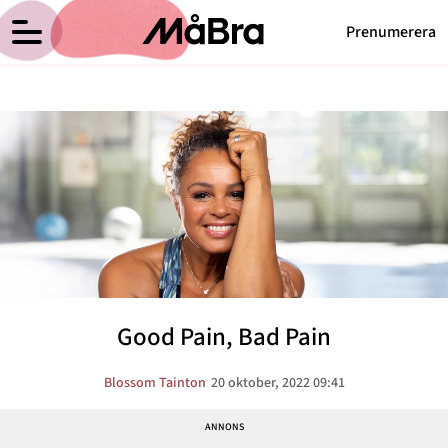
Prenumerera
Blossom Taintons blogg
Meny
Hälsa
Träning
Medicin
Hem
Arkiv
Psykologi
Om Blossom
Kontakt
Vikt
Kategorier
Relationer
Good Pain, Bad Pain
Nyttig mat
Senaste nytt
Blossom Tainton
20 oktober, 2022 09:41
MåBra TV
Reportage