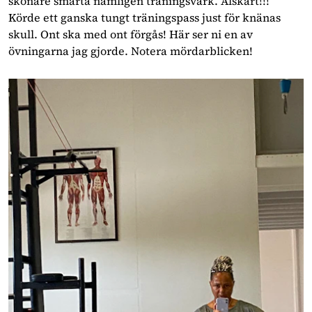
skönare smärta nämligen träningsvärk. Älskart!!!
Körde ett ganska tungt träningspass just för knänas
skull. Ont ska med ont förgås! Här ser ni en av
övningarna jag gjorde. Notera mördarblicken!