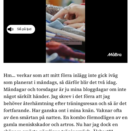
Slå på ljud
0
seconds
of
Hm... verkar som att mitt förra inlägg inte gick iväg
41
som planerat i måndags, så därför blir det två idag.
seconds
Måndagar och torsdagar är ju mina bloggdagar om inte
något särkilt händer. Jag skrev i det förra att jag
behöver återhämtning efter träningsresan och så är det
fortfarande. Har ganska ont i mina knän. Vaknar ofta
av den smärtan på natten. En kombo förmodligen av en
gamla meniskskador och artros. Nu har jag dock en