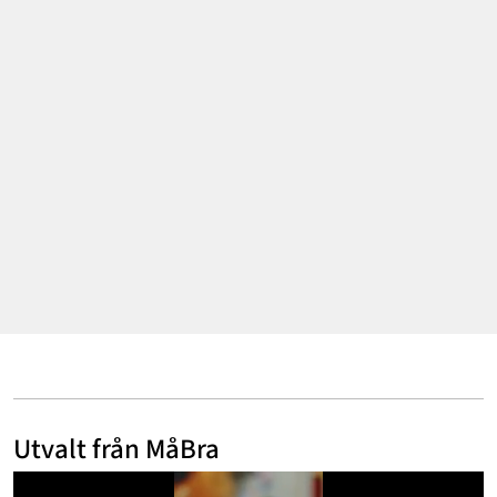
Mode & skönhet
Resor
Feelgood
Motherhood
Bloggar
Mer
Utvalt från MåBra