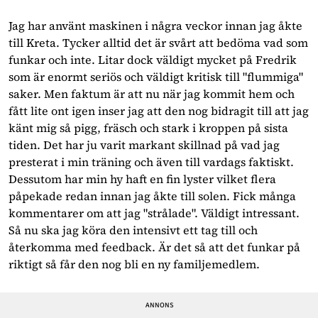
Jag har använt maskinen i några veckor innan jag åkte
till Kreta. Tycker alltid det är svårt att bedöma vad som
funkar och inte. Litar dock väldigt mycket på Fredrik
som är enormt seriös och väldigt kritisk till "flummiga"
saker. Men faktum är att nu när jag kommit hem och
fått lite ont igen inser jag att den nog bidragit till att jag
känt mig så pigg, fräsch och stark i kroppen på sista
tiden. Det har ju varit markant skillnad på vad jag
presterat i min träning och även till vardags faktiskt.
Dessutom har min hy haft en fin lyster vilket flera
påpekade redan innan jag åkte till solen. Fick många
kommentarer om att jag "strålade". Väldigt intressant.
Så nu ska jag köra den intensivt ett tag till och
återkomma med feedback. Är det så att det funkar på
riktigt så får den nog bli en ny familjemedlem.