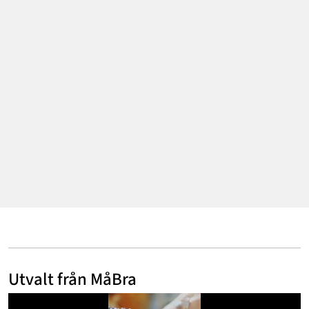
Mode & skönhet
Resor
Feelgood
Motherhood
Bloggar
Mer
Utvalt från MåBra