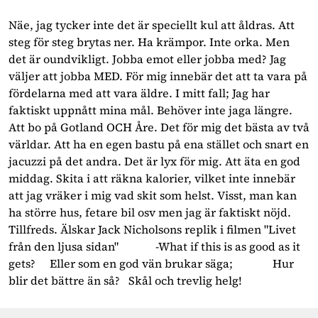
Näe, jag tycker inte det är speciellt kul att åldras. Att
steg för steg brytas ner. Ha krämpor. Inte orka. Men
det är oundvikligt. Jobba emot eller jobba med? Jag
väljer att jobba MED. För mig innebär det att ta vara på
fördelarna med att vara äldre. I mitt fall; Jag har
faktiskt uppnått mina mål. Behöver inte jaga längre.
Att bo på Gotland OCH Åre. Det för mig det bästa av två
världar. Att ha en egen bastu på ena stället och snart en
jacuzzi på det andra. Det är lyx för mig. Att äta en god
middag. Skita i att räkna kalorier, vilket inte innebär
att jag vräker i mig vad skit som helst. Visst, man kan
ha större hus, fetare bil osv men jag är faktiskt nöjd.
Tillfreds. Älskar Jack Nicholsons replik i filmen "Livet
från den ljusa sidan" -What if this is as good as it
gets? Eller som en god vän brukar säga; Hur
blir det bättre än så? Skål och trevlig helg!