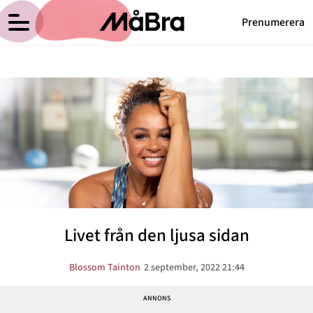
Prenumerera
Blossom Taintons blogg
Meny
Hälsa
Träning
Medicin
Hem
Arkiv
Psykologi
Om Blossom
Kontakt
Vikt
Kategorier
Relationer
Livet från den ljusa sidan
Nyttig mat
Senaste nytt
Blossom Tainton
2 september, 2022 21:44
MåBra TV
Reportage