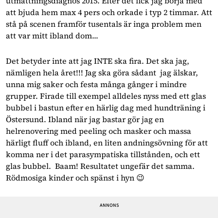
utmattningsdiagnos 2015. Efter det fick jag börja med
att bjuda hem max 4 pers och orkade i typ 2 timmar. Att
stå på scenen framför tusentals är inga problem men
att var mitt ibland dom...
Det betyder inte att jag INTE ska fira. Det ska jag,
nämligen hela året!!! Jag ska göra sådant jag älskar,
unna mig saker och festa många gånger i mindre
grupper. Firade till exempel alldeles nyss med ett glas
bubbel i bastun efter en härlig dag med hundträning i
Östersund. Ibland när jag bastar gör jag en
helrenovering med peeling och masker och massa
härligt fluff och ibland, en liten andningsövning för att
komma ner i det parasympatiska tillstånden, och ett
glas bubbel. Baam! Resultatet ungefär det samma.
Rödmosiga kinder och spänst i hyn 😉