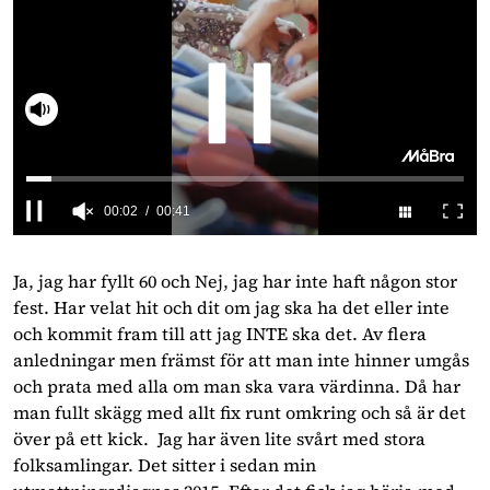
Slå på ljud
0
seconds
of
Ja, jag har fyllt 60 och Nej, jag har inte haft någon stor
41
fest. Har velat hit och dit om jag ska ha det eller inte
seconds
och kommit fram till att jag INTE ska det. Av flera
anledningar men främst för att man inte hinner umgås
och prata med alla om man ska vara värdinna. Då har
man fullt skägg med allt fix runt omkring och så är det
över på ett kick. Jag har även lite svårt med stora
folksamlingar. Det sitter i sedan min