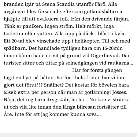
branden igår på Stena Scandia utanför Fårö. Alla
avgångar blev försenade eftersom gotlandsbåtarna
hjälpte till att evakuera folk från den drivande färjan.
Tänk er paniken. Ingen ström. Helt mörkt, inga
toaletter eller vatten. Alla upp på däck i blåst o kyla.
Ett 20-tal blev vinschade upp i helikopter. Till och med
spädbarn. Det handlade tydligen bara om 15-20min
innan båten hade drivit på grund vid Digerhuvud. Där
turister sitter och tittar på solnedgången vid raukarna...
Har för första gången
tagit en hytt på båten. Varför i hela friden har vi inte
gjort det förut??? Snålhet? Det kostar för bövelen bara
65sek extra per person när man är gotlänning! Jösses.
Nåja, det tog bara drygt 4 år, ha ha... Nu kan vi sträcka
ut och vila lite innan den långa bilresan fortsätter till
Åre. Inte för att jag kommer kunna sova...