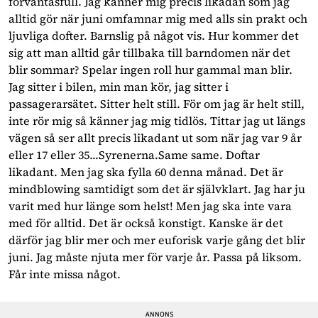
förväntasfull. Jag känner mig precis likadan som jag
alltid gör när juni omfamnar mig med alls sin prakt och
ljuvliga dofter. Barnslig på något vis. Hur kommer det
sig att man alltid går tillbaka till barndomen när det
blir sommar? Spelar ingen roll hur gammal man blir.
Jag sitter i bilen, min man kör, jag sitter i
passagerarsätet. Sitter helt still. För om jag är helt still,
inte rör mig så känner jag mig tidlös. Tittar jag ut längs
vägen så ser allt precis likadant ut som när jag var 9 år
eller 17 eller 35...Syrenerna.Same same. Doftar
likadant. Men jag ska fylla 60 denna månad. Det är
mindblowing samtidigt som det är självklart. Jag har ju
varit med hur länge som helst! Men jag ska inte vara
med för alltid. Det är också konstigt. Kanske är det
därför jag blir mer och mer euforisk varje gång det blir
juni. Jag måste njuta mer för varje år. Passa på liksom.
Får inte missa något.