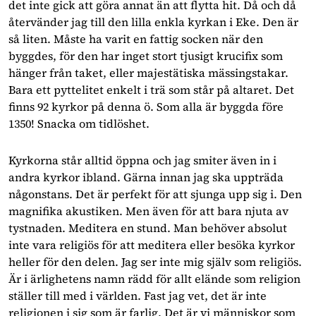
det inte gick att göra annat än att flytta hit. Då och då
återvänder jag till den lilla enkla kyrkan i Eke. Den är
så liten. Måste ha varit en fattig socken när den
byggdes, för den har inget stort tjusigt krucifix som
hänger från taket, eller majestätiska mässingstakar.
Bara ett pyttelitet enkelt i trä som står på altaret. Det
finns 92 kyrkor på denna ö. Som alla är byggda före
1350! Snacka om tidlöshet.
Kyrkorna står alltid öppna och jag smiter även in i
andra kyrkor ibland. Gärna innan jag ska uppträda
någonstans. Det är perfekt för att sjunga upp sig i. Den
magnifika akustiken. Men även för att bara njuta av
tystnaden. Meditera en stund. Man behöver absolut
inte vara religiös för att meditera eller besöka kyrkor
heller för den delen. Jag ser inte mig själv som religiös.
Är i ärlighetens namn rädd för allt elände som religion
ställer till med i världen. Fast jag vet, det är inte
religionen i sig som är farlig. Det är vi människor som