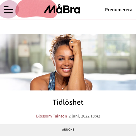
Prenumerera
Blossom Taintons blogg
Meny
Hälsa
Träning
Medicin
Hem
Arkiv
Psykologi
Om Blossom
Kontakt
Vikt
Kategorier
Relationer
Tidlöshet
Nyttig mat
Senaste nytt
Blossom Tainton
2 juni, 2022 18:42
MåBra TV
Reportage