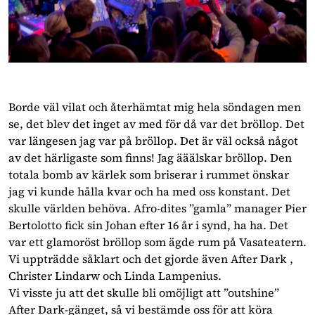
Borde väl vilat och återhämtat mig hela söndagen men
se, det blev det inget av med för då var det bröllop. Det
var längesen jag var på bröllop. Det är väl också något
av det härligaste som finns! Jag ääälskar bröllop. Den
totala bomb av kärlek som briserar i rummet önskar
jag vi kunde hålla kvar och ha med oss konstant. Det
skulle världen behöva. Afro-dites ”gamla” manager Pier
Bertolotto fick sin Johan efter 16 år i synd, ha ha. Det
var ett glamoröst bröllop som ägde rum på Vasateatern.
Vi uppträdde såklart och det gjorde även After Dark ,
Christer Lindarw och Linda Lampenius.
Vi visste ju att det skulle bli omöjligt att ”outshine”
After Dark-gänget, så vi bestämde oss för att köra