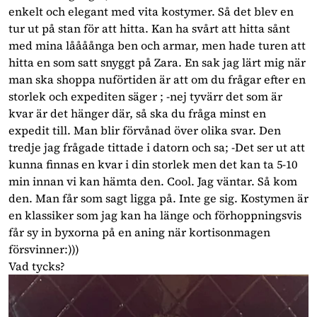
enkelt och elegant med vita kostymer. Så det blev en
tur ut på stan för att hitta. Kan ha svårt att hitta sånt
med mina låååånga ben och armar, men hade turen att
hitta en som satt snyggt på Zara. En sak jag lärt mig när
man ska shoppa nuförtiden är att om du frågar efter en
storlek och expediten säger ; -nej tyvärr det som är
kvar är det hänger där, så ska du fråga minst en
expedit till. Man blir förvånad över olika svar. Den
tredje jag frågade tittade i datorn och sa; -Det ser ut att
kunna finnas en kvar i din storlek men det kan ta 5-10
min innan vi kan hämta den. Cool. Jag väntar. Så kom
den. Man får som sagt ligga på. Inte ge sig. Kostymen är
en klassiker som jag kan ha länge och förhoppningsvis
får sy in byxorna på en aning när kortisonmagen
försvinner:)))
Vad tycks?