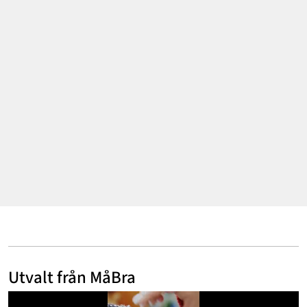
Mode & skönhet
Resor
Feelgood
Motherhood
Bloggar
Mer
Utvalt från MåBra