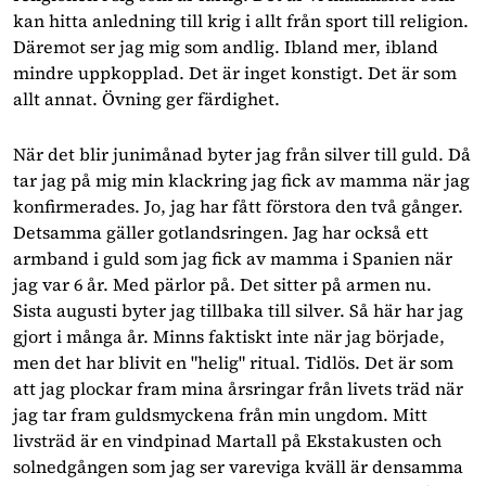
kan hitta anledning till krig i allt från sport till religion.
Däremot ser jag mig som andlig. Ibland mer, ibland
mindre uppkopplad. Det är inget konstigt. Det är som
allt annat. Övning ger färdighet.
När det blir junimånad byter jag från silver till guld. Då
tar jag på mig min klackring jag fick av mamma när jag
konfirmerades. Jo, jag har fått förstora den två gånger.
Detsamma gäller gotlandsringen. Jag har också ett
armband i guld som jag fick av mamma i Spanien när
jag var 6 år. Med pärlor på. Det sitter på armen nu.
Sista augusti byter jag tillbaka till silver. Så här har jag
gjort i många år. Minns faktiskt inte när jag började,
men det har blivit en "helig" ritual. Tidlös. Det är som
att jag plockar fram mina årsringar från livets träd när
jag tar fram guldsmyckena från min ungdom. Mitt
livsträd är en vindpinad Martall på Ekstakusten och
solnedgången som jag ser vareviga kväll är densamma